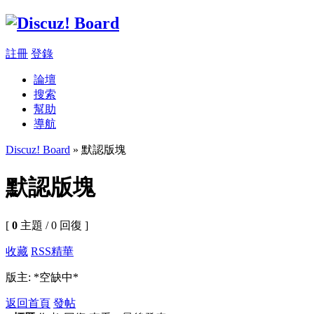
註冊
登錄
論壇
搜索
幫助
導航
Discuz! Board
» 默認版塊
默認版塊
[
0
主題 / 0 回復 ]
收藏
RSS
精華
版主: *空缺中*
返回首頁
發帖