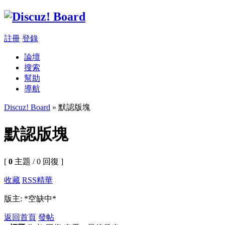
註冊
登錄
論壇
搜索
幫助
導航
Discuz! Board
» 默認版塊
默認版塊
[
0
主題 / 0 回復 ]
收藏
RSS
精華
版主: *空缺中*
返回首頁
發帖