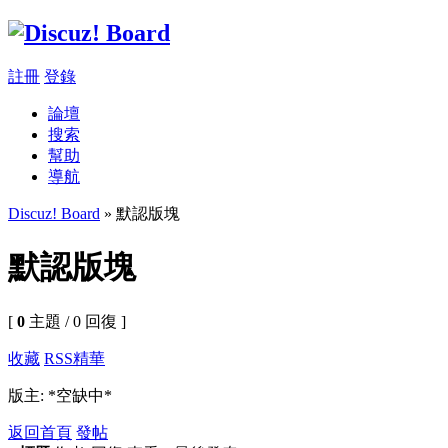
註冊
登錄
論壇
搜索
幫助
導航
Discuz! Board
» 默認版塊
默認版塊
[
0
主題 / 0 回復 ]
收藏
RSS
精華
版主: *空缺中*
返回首頁
發帖