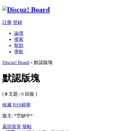
註冊
登錄
論壇
搜索
幫助
導航
Discuz! Board
» 默認版塊
默認版塊
[
0
主題 / 0 回復 ]
收藏
RSS
精華
版主: *空缺中*
返回首頁
發帖