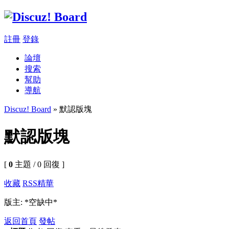
註冊
登錄
論壇
搜索
幫助
導航
Discuz! Board
» 默認版塊
默認版塊
[
0
主題 / 0 回復 ]
收藏
RSS
精華
版主: *空缺中*
返回首頁
發帖