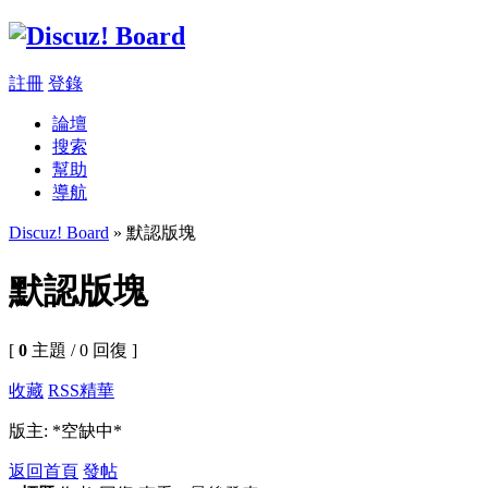
註冊
登錄
論壇
搜索
幫助
導航
Discuz! Board
» 默認版塊
默認版塊
[
0
主題 / 0 回復 ]
收藏
RSS
精華
版主: *空缺中*
返回首頁
發帖