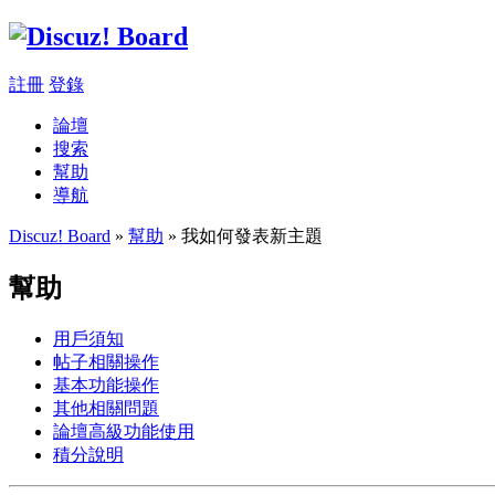
註冊
登錄
論壇
搜索
幫助
導航
Discuz! Board
»
幫助
» 我如何發表新主題
幫助
用戶須知
帖子相關操作
基本功能操作
其他相關問題
論壇高級功能使用
積分說明